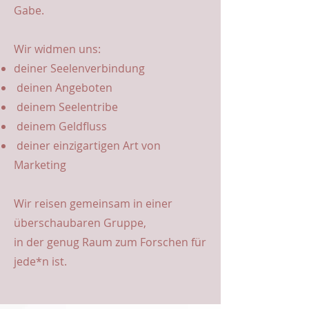
Gabe.
Wir widmen uns:
deiner Seelenverbindung
deinen Angeboten
deinem Seelentribe
deinem Geldfluss
deiner einzigartigen Art von
Marketing
Wir reisen gemeinsam in einer
überschaubaren Gruppe,
in der genug Raum zum Forschen für
jede*n ist.