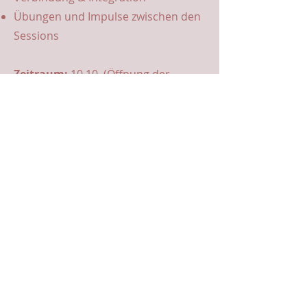
Übungen und Impulse zwischen den
Sessions
Zeitraum:
10.10. (Öffnung der
Gruppe) bis 26.11.
Termine:
15.10. um 10 Uhr
22.10. um 10 Uhr
05.11. um 10 Uhr
12.11. um 10 Uhr
19.11. um 10 Uhr
Die Sessions finden via Zoom statt.
Jede Session wird aufgezeichnet und
am Nachmittag/Abend in der
Gruppe zur Verfügung gestellt. Falls